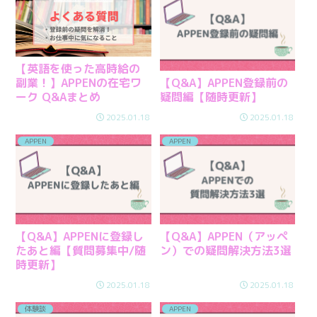
【英語を使った高時給の
【Q&A】APPEN登録前の
副業！】APPENの在宅ワ
疑問編【随時更新】
ーク Q&Aまとめ
2025.01.18
2025.01.18
APPEN
APPEN
【Q&A】APPENに登録し
【Q&A】APPEN（アッペ
たあと編【質問募集中/随
ン）での疑問解決方法3選
時更新】
2025.01.18
2025.01.18
体験談
APPEN